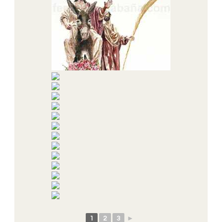
1
2
3
►